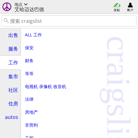
地点
艾哈迈达巴德
发贴
帐户
ALL 工作
出售
craigslist
保安
服务
财务
工作
等等
集市
电视机 录像机 收音机
社区
法律
住房
房地产
autos
非营利
工程